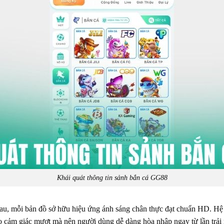
Khái quát thông tin sảnh bắn cá GG88
u, mỗi bản đồ sở hữu hiệu ứng ánh sáng chân thực đạt chuẩn HD. Hệ th
 tạo cảm giác mượt mà nên người dùng dễ dàng hòa nhập ngay từ lần trải