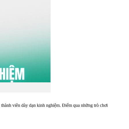
ến thành viên dày dạn kinh nghiệm. Điểm qua những trò chơi