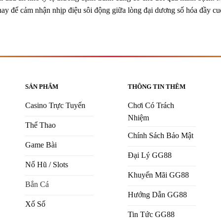
y để cảm nhận nhịp điệu sôi động giữa lòng đại dương số hóa đầy cu
SẢN PHẨM
THÔNG TIN THÊM
Casino Trực Tuyến
Chơi Có Trách
Nhiệm
Thể Thao
Chính Sách Bảo Mật
Game Bài
Đại Lý GG88
Nổ Hũ / Slots
Khuyến Mãi GG88
Bắn Cá
Hướng Dẫn GG88
Xố Số
Tin Tức GG88