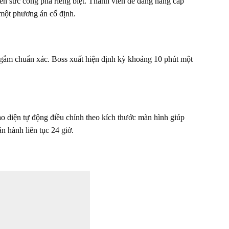
ến sức công phá riêng biệt. Thành viên dễ dàng nâng cấp
o một phương án cố định.
 ngắm chuẩn xác. Boss xuất hiện định kỳ khoảng 10 phút một
ao diện tự động điều chỉnh theo kích thước màn hình giúp
 hành liên tục 24 giờ.