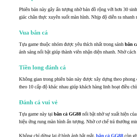
Phiên bản này gây ấn tượng nhờ bản đồ rộng với hơn 30 sinh
giác chân thực xuyên suốt màn hình. Nhịp độ diễn ra nhanh
Vua bắn cá
Tựa game thuộc nhóm được yêu thích nhất trong sảnh
bắn
c
ánh sáng nổi bật giúp thành viên nhận diện nhanh. Nhờ cách t
Tiền long đánh cá
Không gian trong phiên bản này được xây dựng theo phong cá
theo 10 cấp độ khác nhau giúp khách hàng linh hoạt điều ch
Đánh cá vui vẻ
Tựa game này tại
bắn
cá
GG88
nổi bật nhờ sự xuất hiện của
hiệu ứng rung màn hình ấn tượng. Nhờ cơ chế trả thưởng minh
Không chỉ dừng lại ở hình ảnh bắt mắt,
bắn cá GG88
còn gh