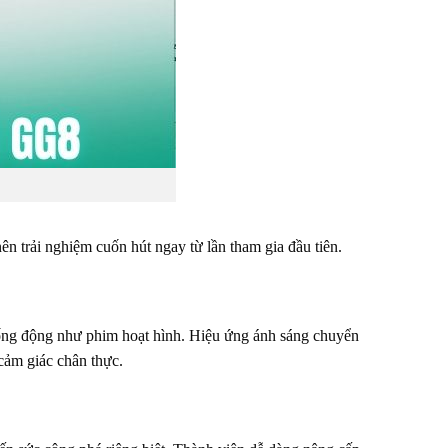
ên trải nghiệm cuốn hút ngay từ lần tham gia đầu tiên.
ống động như phim hoạt hình. Hiệu ứng ánh sáng chuyển
cảm giác chân thực.