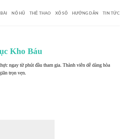
BÀI
NỔ HŨ
THỂ THAO
XỔ SỐ
HƯỚNG DẪN
TIN TỨC
ục Kho Báu
thực ngay từ phút đầu tham gia. Thành viên dễ dàng hòa
iãn trọn vẹn.