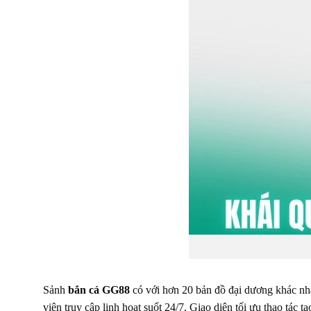
Sảnh
bắn
cá
GG88
có với hơn 20 bản đồ đại dương khác nha
viên truy cập linh hoạt suốt 24/7. Giao diện tối ưu thao tác