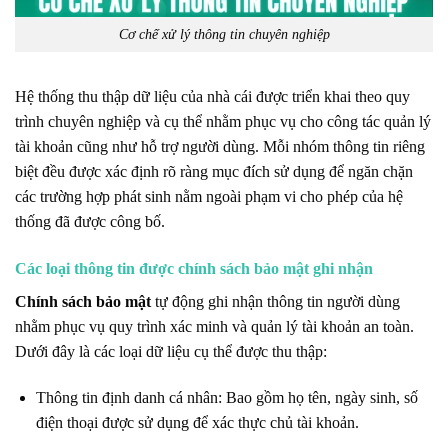
Cơ chế xử lý thông tin chuyên nghiệp
Hệ thống thu thập dữ liệu của nhà cái được triển khai theo quy
trình chuyên nghiệp và cụ thể nhằm phục vụ cho công tác quản lý
tài khoản cũng như hỗ trợ người dùng. Mỗi nhóm thông tin riêng
biệt đều được xác định rõ ràng mục đích sử dụng để ngăn chặn
các trường hợp phát sinh nằm ngoài phạm vi cho phép của hệ
thống đã được công bố.
Các loại thông tin được chính sách bảo mật ghi nhận
Chính sách bảo mật
tự động ghi nhận thông tin người dùng
nhằm phục vụ quy trình xác minh và quản lý tài khoản an toàn.
Dưới đây là các loại dữ liệu cụ thể được thu thập:
Thông tin định danh cá nhân: Bao gồm họ tên, ngày sinh, số
điện thoại được sử dụng để xác thực chủ tài khoản.