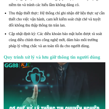
niềm tin và tránh các hiểu lầm không đáng có.
Thu thập thiết thực: Hệ thống chỉ ghi nhận dữ liệu thực sự cần
thiết cho việc vận hành, cam kết kiểm soát chặt chẽ và tuyệt
đối không thu thập thông tin tràn lan.
Cập nhật định kỳ: Các điều khoản bảo mật luôn được rà soát
cùng điều chỉnh theo công nghệ mới, đảm bảo môi trường
pháp lý vững chắc và an toàn tối đa cho người dùng.
Quy trình xử lý và lưu giữ thông tin người dùng