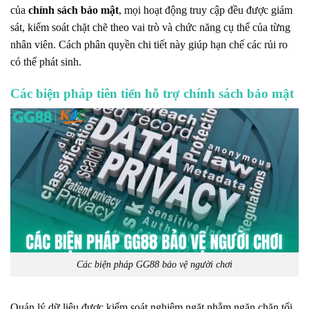
của
chính sách bảo mật
, mọi hoạt động truy cập đều được giám
sát, kiểm soát chặt chẽ theo vai trò và chức năng cụ thể của từng
nhân viên. Cách phân quyền chi tiết này giúp hạn chế các rủi ro
có thể phát sinh.
Các biện pháp tiên tiến hỗ trợ chính sách bảo mật
Các biện pháp GG88 bảo vệ người chơi
Quản lý dữ liệu được kiểm soát nghiêm ngặt nhằm ngăn chặn tối