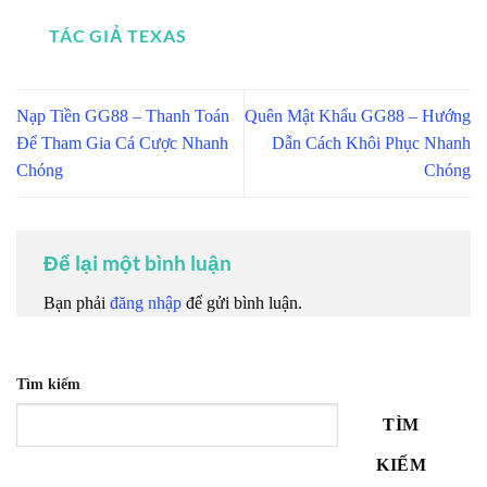
TÁC GIẢ TEXAS
Nạp Tiền GG88 – Thanh Toán
Quên Mật Khẩu GG88 – Hướng
Để Tham Gia Cá Cược Nhanh
Dẫn Cách Khôi Phục Nhanh
Chóng
Chóng
Để lại một bình luận
Bạn phải
đăng nhập
để gửi bình luận.
Tìm kiếm
TÌM
KIẾM