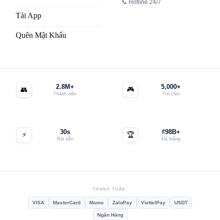
📞
Hotline 24/7
Tải App
Quên Mật Khẩu
2.8M+
5,000+
👥
🎮
Thành viên
Trò chơi
30s
₫98B+
⚡
🏆
Rút tiền
Đã thắng
THANH TOÁN:
VISA
MasterCard
Momo
ZaloPay
ViettelPay
USDT
Ngân Hàng