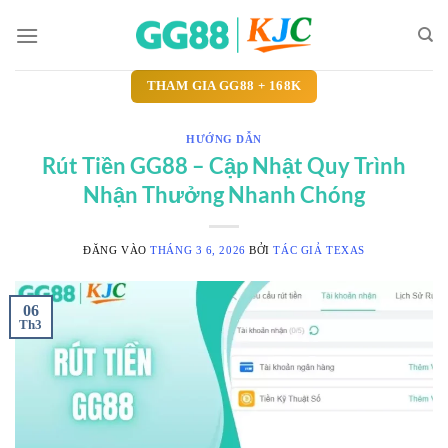
Bỏ
qua
nội
dung
THAM GIA GG88 + 168K
HƯỚNG DẪN
Rút Tiền GG88 – Cập Nhật Quy Trình
Nhận Thưởng Nhanh Chóng
ĐĂNG VÀO
THÁNG 3 6, 2026
BỞI
TÁC GIẢ TEXAS
06
Th3