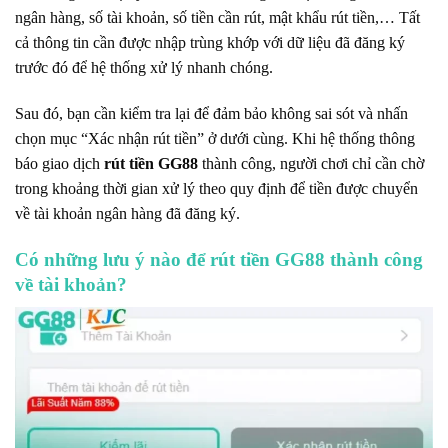
ngân hàng, số tài khoản, số tiền cần rút, mật khẩu rút tiền,… Tất
cả thông tin cần được nhập trùng khớp với dữ liệu đã đăng ký
trước đó để hệ thống xử lý nhanh chóng.
Sau đó, bạn cần kiểm tra lại để đảm bảo không sai sót và nhấn
chọn mục “Xác nhận rút tiền” ở dưới cùng. Khi hệ thống thông
báo giao dịch
rút tiền GG88
thành công, người chơi chỉ cần chờ
trong khoảng thời gian xử lý theo quy định để tiền được chuyển
về tài khoản ngân hàng đã đăng ký.
Có những lưu ý nào để rút tiền GG88 thành công
về tài khoản?