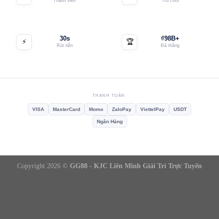
Thành viên
Trò chơi
30s
₫98B+
⚡
🏆
Rút tiền
Đã thắng
THANH TOÁN:
VISA
MasterCard
Momo
ZaloPay
ViettelPay
USDT
Ngân Hàng
Copyright 2026 ©
GG88 - KJC Liên Minh Giải Trí Trực Tuyến