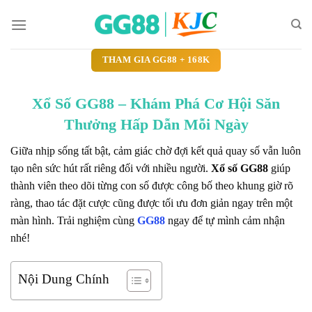
Bỏ
qua
nội
dung
THAM GIA GG88 + 168K
Xổ Số GG88 – Khám Phá Cơ Hội Săn
Thưởng Hấp Dẫn Mỗi Ngày
Giữa nhịp sống tất bật, cảm giác chờ đợi kết quả quay số vẫn luôn
tạo nên sức hút rất riêng đối với nhiều người.
Xổ số GG88
giúp
thành viên theo dõi từng con số được công bố theo khung giờ rõ
ràng, thao tác đặt cược cũng được tối ưu đơn giản ngay trên một
màn hình. Trải nghiệm cùng
GG88
ngay để tự mình cảm nhận
nhé!
Nội Dung Chính