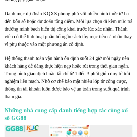
Danh mục dự đoán KQXS phong phú với nhiều hình thức từ ba
đến bốn số hoặc dự đoán tổng điểm. Mỗi lựa chọn đi kèm mức trả
thưởng minh bạch hiển thị công khai trước lúc xác nhận. Thành
viên có thể linh hoạt phân bổ ngân sách tùy mục tiêu cá nhân thay
vì phụ thuộc vào một phương án cố định.
Hệ thống thanh toán vận hành ổn định suốt 24 giờ mỗi ngày nên
khách hàng dễ dàng thực hiện nạp hoặc rút trong thời gian ngắn.
Trung bình giao dịch hoàn tất chỉ từ 1 đến 3 phút giúp duy trì trải
nghiệm liền mạch. Nhờ cơ chế bảo mật nhiều lớp từ cổng cược,
thông tin tài khoản luôn được bảo vệ an toàn trong suốt quá trình
tham gia.
Những nhà cung cấp danh tiếng hợp tác cùng xổ
số GG88