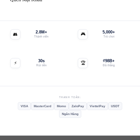
2.8M+
5,000+
👥
🎮
Thành viên
Trò chơi
30s
₫98B+
⚡
🏆
Rút tiền
Đã thắng
THANH TOÁN:
VISA
MasterCard
Momo
ZaloPay
ViettelPay
USDT
Ngân Hàng