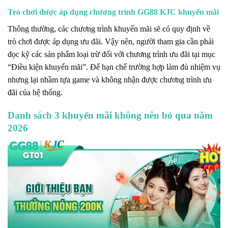
Trò chơi được áp dụng chương trình GG88 KJC khuyến mãi
Thông thường, các chương trình khuyến mãi sẽ có quy định về
trò chơi được áp dụng ưu đãi. Vậy nên, người tham gia cần phải
đọc kỹ các sản phẩm loại trừ đối với chương trình ưu đãi tại mục
“Điều kiện khuyến mãi”. Để hạn chế trường hợp làm đủ nhiệm vụ
nhưng lại nhầm tựa game và không nhận được chương trình ưu
đãi của hệ thống.
Danh sách 3 khuyến mãi không nên bỏ qua năm
2026