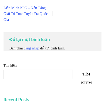
Liên Minh KJC – Nền Tảng
Giải Trí Trực Tuyến Đa Quốc
Gia
Để lại một bình luận
Bạn phải
đăng nhập
để gửi bình luận.
Tìm kiếm
TÌM
KIẾM
Recent Posts