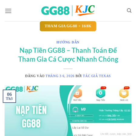
Bỏ
qua
nội
dung
THAM GIA GG88 + 168K
HƯỚNG DẪN
Nạp Tiền GG88 – Thanh Toán Để
Tham Gia Cá Cược Nhanh Chóng
ĐĂNG VÀO
THÁNG 3 6, 2026
BỞI
TÁC GIẢ TEXAS
06
Th3