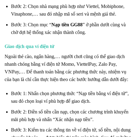
Bước 2: Chọn nhà mạng phù hợp như Viettel, Mobiphone,
Vinaphone,… sau đó nhập mã số seri và mệnh giá thẻ.
Bước 3: Chọn mục “
Nạp tiền GG88
” ở phần dưới cùng và
chờ đợi hệ thống xác nhận thành công.
Giao dịch qua ví điện tử
Ngoài thẻ cào, ngân hàng,… người chơi cũng có thể giao dịch
nhanh chóng bằng ví điện tử Momo, ViettelPay, Zalo Pay,
VNPay,… Để thanh toán bằng các phương thức này, nhiệm vụ
của bạn là chỉ cần thực hiện theo các bước hướng dẫn dưới đây:
Bước 1: Nhấn chọn phương thức “Nạp tiền bằng ví điện tử”,
sau đó chọn loại ví phù hợp để giao dịch.
Bước 2: Điền số tiền cần nạp, chọn các chương trình khuyến
mãi phù hợp và nhấn “Xác nhận nạp tiền”.
Bước 3: Kiểm tra các thông tin về ví điện tử, số tiền, nội dung