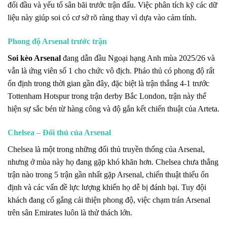
đối đầu và yếu tố sân bãi trước trận đấu. Việc phân tích kỹ các dữ
liệu này giúp soi có cơ sở rõ ràng thay vì dựa vào cảm tính.
Phong độ Arsenal trước trận
Soi kèo Arsenal
đang dẫn đầu Ngoại hạng Anh mùa 2025/26 và
vẫn là ứng viên số 1 cho chức vô địch. Pháo thủ có phong độ rất
ổn định trong thời gian gần đây, đặc biệt là trận thắng 4-1 trước
Tottenham Hotspur trong trận derby Bắc London, trận này thể
hiện sự sắc bén từ hàng công và độ gắn kết chiến thuật của Arteta.
Chelsea – Đối thủ của Arsenal
Chelsea là một trong những đối thủ truyền thống của Arsenal,
nhưng ở mùa này họ đang gặp khó khăn hơn. Chelsea chưa thắng
trận nào trong 5 trận gần nhất gặp Arsenal, chiến thuật thiếu ổn
định và các vấn đề lực lượng khiến họ dễ bị đánh bại. Tuy đội
khách đang cố gắng cải thiện phong độ, việc chạm trán Arsenal
trên sân Emirates luôn là thử thách lớn.