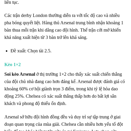
liên tục.
Các trận derby London thường diễn ra với tốc độ cao và nhiều
pha bóng quyết liệt. Hàng thủ Arsenal trung bình nhận khoảng 1
bàn thua mỗi trận khi dâng cao đội hình. Thế trận cởi mở khiến
khả năng xuất hiện từ 3 bàn trở lên khá sáng.
Đề xuất: Chọn tài 2.5.
Kèo 1×2
Soi kèo Arsenal
ở thị trường 1×2 cho thấy xác suất chiến thắng
của đội chủ nhà đang cao hơn đáng kể. Arsenal được đánh giá có
khoảng 60% cơ hội giành trọn 3 điểm, trong khi tỷ lệ hòa dao
động 25%. Chelsea có xác suất thắng thấp hơn do bất lợi sân
khách và phong độ thiếu ổn định.
Arsenal sở hữu đội hình đồng đều và duy trì sự tập trung ở giai
đoạn quan trọng của mùa giải. Chelsea cần nhiều hơn yếu tố đột