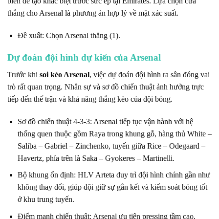
biến để tạo khác biệt trước sức ép tại Emirates. Lựa chọn cửa
thắng cho Arsenal là phương án hợp lý về mặt xác suất.
Đề xuất: Chọn Arsenal thắng (1).
Dự đoán đội hình dự kiến của Arsenal
Trước khi
soi kèo Arsenal
, việc dự đoán đội hình ra sân đóng vai
trò rất quan trọng. Nhân sự và sơ đồ chiến thuật ảnh hưởng trực
tiếp đến thế trận và khả năng thắng kèo của đội bóng.
Sơ đồ chiến thuật 4-3-3: Arsenal tiếp tục vận hành với hệ
thống quen thuộc gồm Raya trong khung gỗ, hàng thủ White –
Saliba – Gabriel – Zinchenko, tuyến giữa Rice – Odegaard –
Havertz, phía trên là Saka – Gyokeres – Martinelli.
Bộ khung ổn định: HLV Arteta duy trì đội hình chính gần như
không thay đổi, giúp đội giữ sự gắn kết và kiểm soát bóng tốt
ở khu trung tuyến.
Điểm mạnh chiến thuật: Arsenal ưu tiên pressing tầm cao,