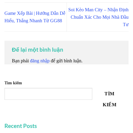
Soi Kèo Man City – Nhận Định
Game Xếp Bài | Hướng Dẫn Dễ
Chuẩn Xác Cho Mọi Nhà Đầu
Hiểu, Thắng Nhanh Từ GG88
Tư
Để lại một bình luận
Bạn phải
đăng nhập
để gửi bình luận.
Tìm kiếm
TÌM
KIẾM
Recent Posts