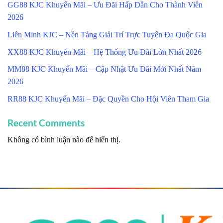
GG88 KJC Khuyến Mãi – Ưu Đãi Hấp Dẫn Cho Thành Viên
2026
Liên Minh KJC – Nền Tảng Giải Trí Trực Tuyến Đa Quốc Gia
XX88 KJC Khuyến Mãi – Hệ Thống Ưu Đãi Lớn Nhất 2026
MM88 KJC Khuyến Mãi – Cập Nhật Ưu Đãi Mới Nhất Năm
2026
RR88 KJC Khuyến Mãi – Đặc Quyền Cho Hội Viên Tham Gia
Recent Comments
Không có bình luận nào để hiển thị.